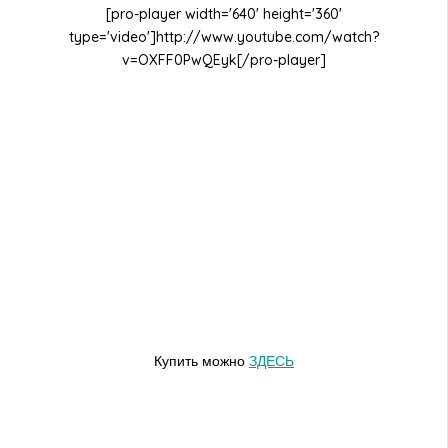
[pro-player width='640' height='360'
type='video']http://www.youtube.com/watch?
v=OXFF0PwQEyk[/pro-player]
Купить можно
ЗДЕСЬ