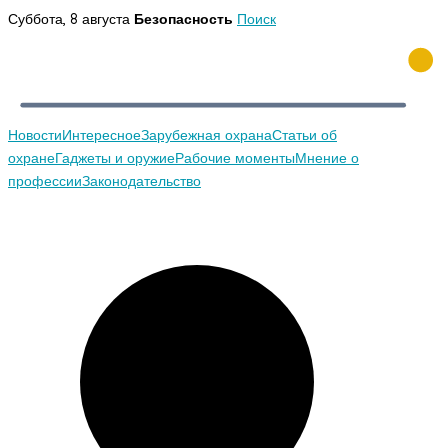
Перейти
Суббота, 8 августа
Безопасность
Поиск
к
содержимому
Новости
Интересное
Зарубежная охрана
Статьи об
охране
Гаджеты и оружие
Рабочие моменты
Мнение о
профессии
Законодательство