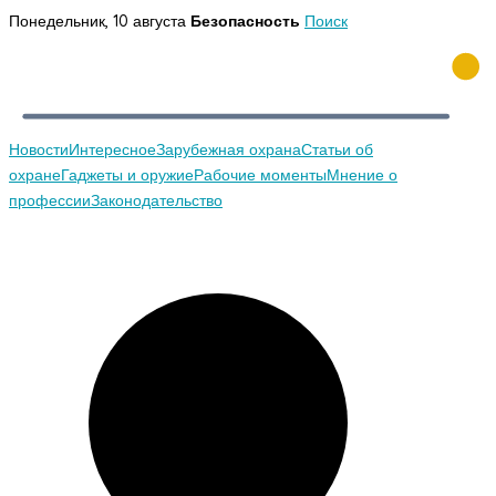
Перейти
Понедельник, 10 августа
Безопасность
Поиск
к
содержимому
Новости
Интересное
Зарубежная охрана
Статьи об
охране
Гаджеты и оружие
Рабочие моменты
Мнение о
профессии
Законодательство