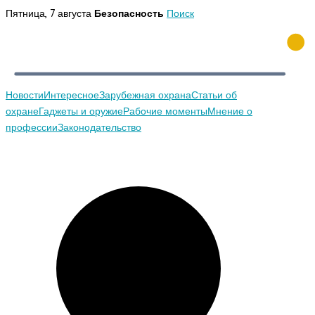
Перейти
Пятница, 7 августа
Безопасность
Поиск
к
содержимому
Новости
Интересное
Зарубежная охрана
Статьи об
охране
Гаджеты и оружие
Рабочие моменты
Мнение о
профессии
Законодательство