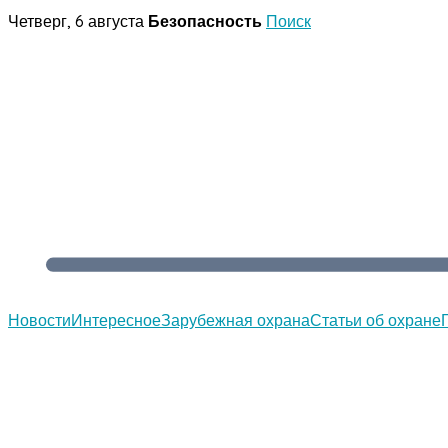
Перейти
Четверг, 6 августа
Безопасность
Поиск
к
содержимому
Новости
Интересное
Зарубежная охрана
Статьи об охране