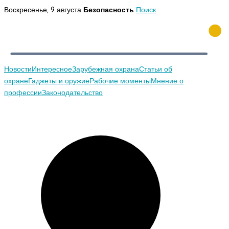
Перейти
Воскресенье, 9 августа
Безопасность
Поиск
к
содержимому
Новости
Интересное
Зарубежная охрана
Статьи об
охране
Гаджеты и оружие
Рабочие моменты
Мнение о
профессии
Законодательство