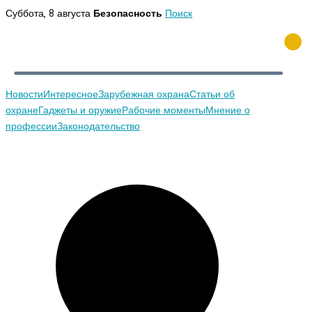
Перейти
Суббота, 8 августа
Безопасность
Поиск
к
содержимому
Новости
Интересное
Зарубежная охрана
Статьи об
охране
Гаджеты и оружие
Рабочие моменты
Мнение о
профессии
Законодательство