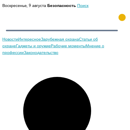
Перейти
Воскресенье, 9 августа
Безопасность
Поиск
к
содержимому
Новости
Интересное
Зарубежная охрана
Статьи об
охране
Гаджеты и оружие
Рабочие моменты
Мнение о
профессии
Законодательство