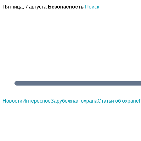
Перейти
Пятница, 7 августа
Безопасность
Поиск
к
содержимому
Новости
Интересное
Зарубежная охрана
Статьи об охране