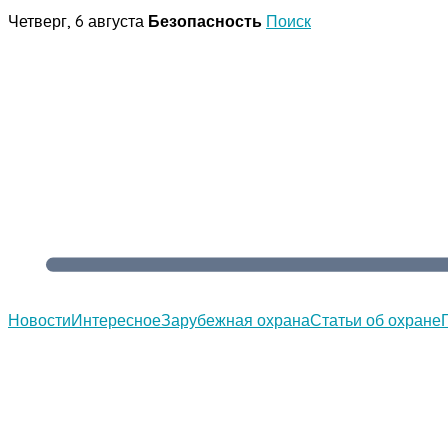
Перейти
Четверг, 6 августа
Безопасность
Поиск
к
содержимому
Новости
Интересное
Зарубежная охрана
Статьи об охране