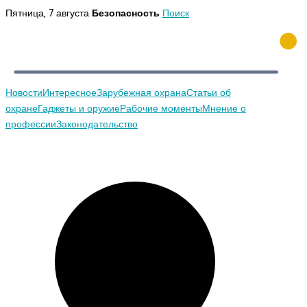
Перейти
Пятница, 7 августа
Безопасность
Поиск
к
содержимому
Новости
Интересное
Зарубежная охрана
Статьи об
охране
Гаджеты и оружие
Рабочие моменты
Мнение о
профессии
Законодательство