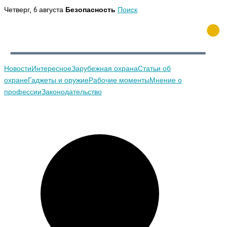
Перейти
Четверг, 6 августа
Безопасность
Поиск
к
содержимому
Новости
Интересное
Зарубежная охрана
Статьи об
охране
Гаджеты и оружие
Рабочие моменты
Мнение о
профессии
Законодательство