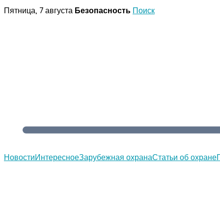
Перейти
Пятница, 7 августа
Безопасность
Поиск
к
содержимому
Новости
Интересное
Зарубежная охрана
Статьи об охране