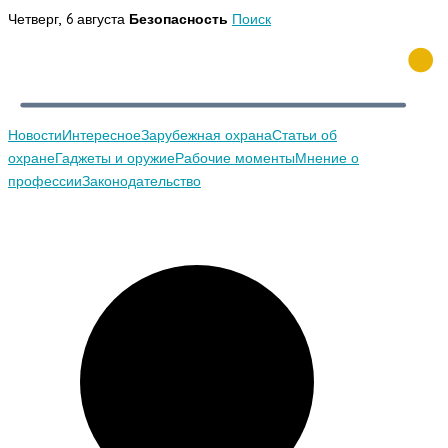
Перейти
Четверг, 6 августа
Безопасность
Поиск
к
содержимому
Новости
Интересное
Зарубежная охрана
Статьи об
охране
Гаджеты и оружие
Рабочие моменты
Мнение о
профессии
Законодательство