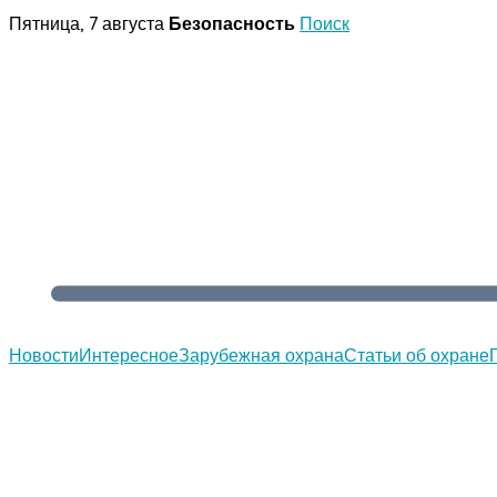
Перейти
Пятница, 7 августа
Безопасность
Поиск
к
содержимому
Новости
Интересное
Зарубежная охрана
Статьи об охране