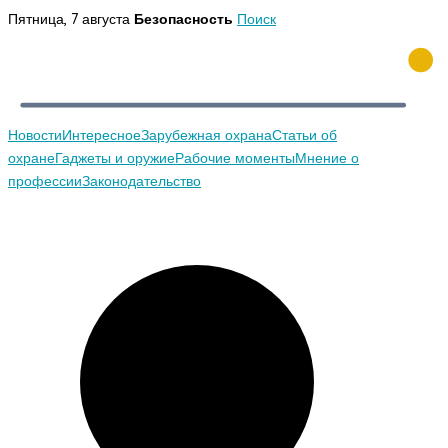
Перейти
Пятница, 7 августа
Безопасность
Поиск
к
содержимому
Новости
Интересное
Зарубежная охрана
Статьи об
охране
Гаджеты и оружие
Рабочие моменты
Мнение о
профессии
Законодательство