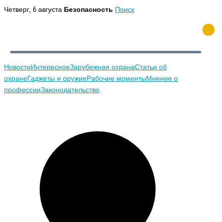
Перейти
Четверг, 6 августа
Безопасность
Поиск
к
содержимому
Новости
Интересное
Зарубежная охрана
Статьи об
охране
Гаджеты и оружие
Рабочие моменты
Мнение о
профессии
Законодательство