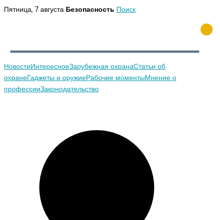
Перейти
Пятница, 7 августа
Безопасность
Поиск
к
содержимому
Новости
Интересное
Зарубежная охрана
Статьи об
охране
Гаджеты и оружие
Рабочие моменты
Мнение о
профессии
Законодательство