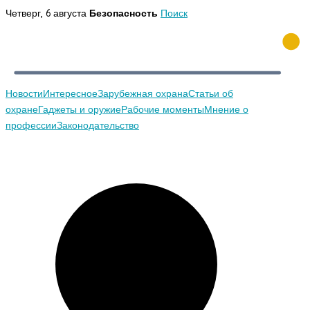
Перейти
Четверг, 6 августа
Безопасность
Поиск
к
содержимому
Новости
Интересное
Зарубежная охрана
Статьи об
охране
Гаджеты и оружие
Рабочие моменты
Мнение о
профессии
Законодательство