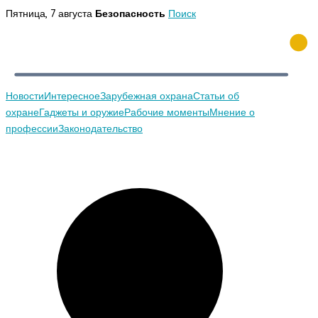
Перейти
Пятница, 7 августа
Безопасность
Поиск
к
содержимому
Новости
Интересное
Зарубежная охрана
Статьи об
охране
Гаджеты и оружие
Рабочие моменты
Мнение о
профессии
Законодательство