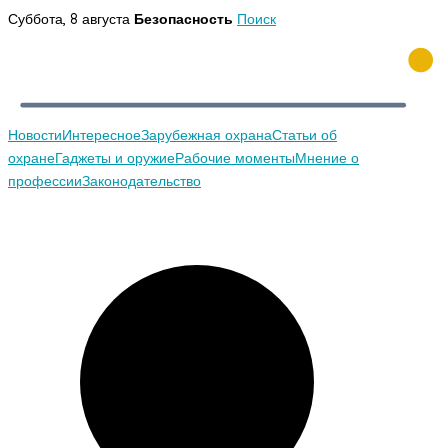
Перейти
Суббота, 8 августа
Безопасность
Поиск
к
содержимому
Новости
Интересное
Зарубежная охрана
Статьи об
охране
Гаджеты и оружие
Рабочие моменты
Мнение о
профессии
Законодательство