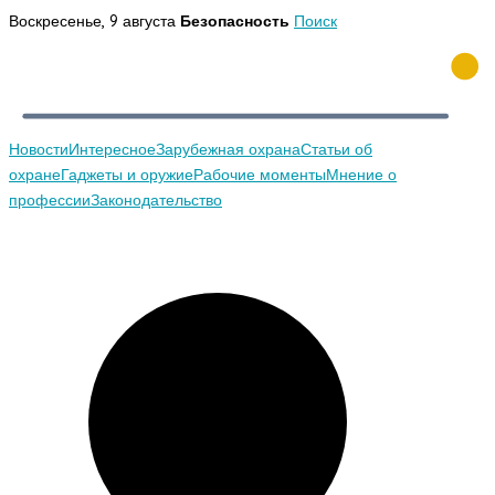
Перейти
Воскресенье, 9 августа
Безопасность
Поиск
к
содержимому
Новости
Интересное
Зарубежная охрана
Статьи об
охране
Гаджеты и оружие
Рабочие моменты
Мнение о
профессии
Законодательство