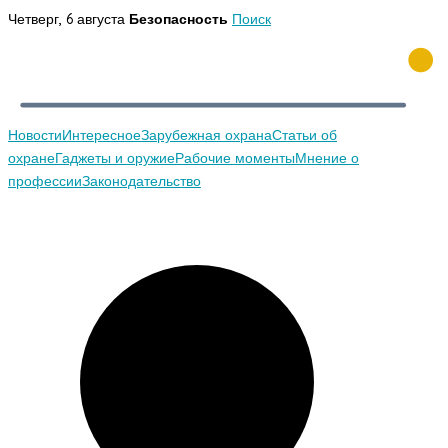
Перейти
Четверг, 6 августа
Безопасность
Поиск
к
содержимому
Новости
Интересное
Зарубежная охрана
Статьи об
охране
Гаджеты и оружие
Рабочие моменты
Мнение о
профессии
Законодательство