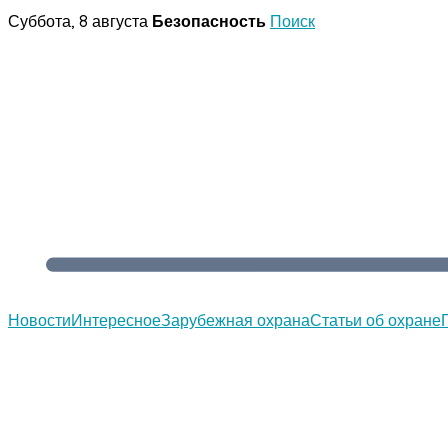
Перейти
Суббота, 8 августа
Безопасность
Поиск
к
содержимому
Новости
Интересное
Зарубежная охрана
Статьи об охране