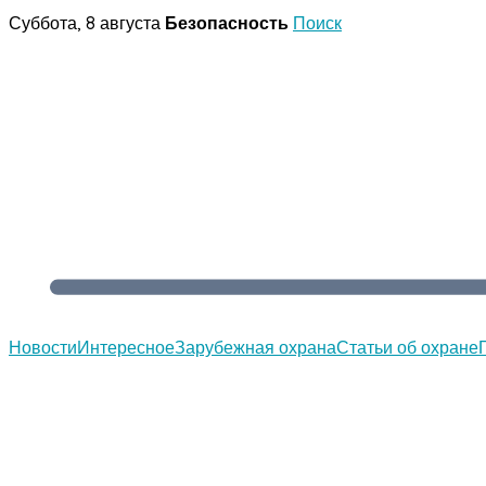
Перейти
Суббота, 8 августа
Безопасность
Поиск
к
содержимому
Новости
Интересное
Зарубежная охрана
Статьи об охране