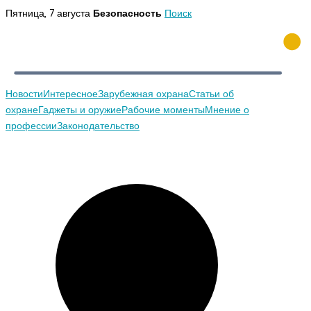
Перейти
Пятница, 7 августа
Безопасность
Поиск
к
содержимому
Новости
Интересное
Зарубежная охрана
Статьи об
охране
Гаджеты и оружие
Рабочие моменты
Мнение о
профессии
Законодательство