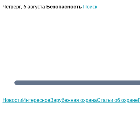
Перейти
Четверг, 6 августа
Безопасность
Поиск
к
содержимому
Новости
Интересное
Зарубежная охрана
Статьи об охране