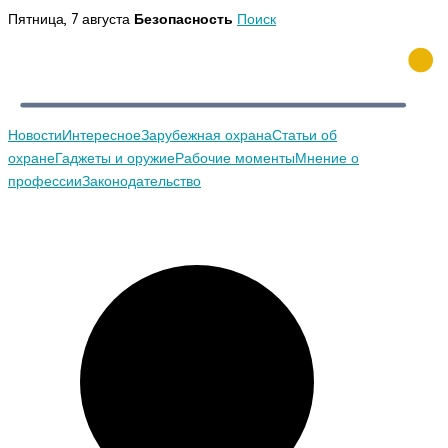
Перейти
Пятница, 7 августа
Безопасность
Поиск
к
содержимому
Новости
Интересное
Зарубежная охрана
Статьи об
охране
Гаджеты и оружие
Рабочие моменты
Мнение о
профессии
Законодательство