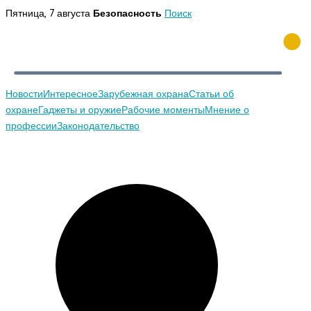
Перейти
Пятница, 7 августа
Безопасность
Поиск
к
содержимому
Новости
Интересное
Зарубежная охрана
Статьи об
охране
Гаджеты и оружие
Рабочие моменты
Мнение о
профессии
Законодательство