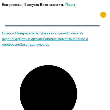
Перейти
Воскресенье, 9 августа
Безопасность
Поиск
к
содержимому
Новости
Интересное
Зарубежная охрана
Статьи об
охране
Гаджеты и оружие
Рабочие моменты
Мнение о
профессии
Законодательство