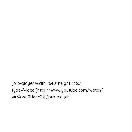
[pro-player width='640' height='360'
type='video']http://www.youtube.com/watch?
v=3XWu0Ueec0s[/pro-player]