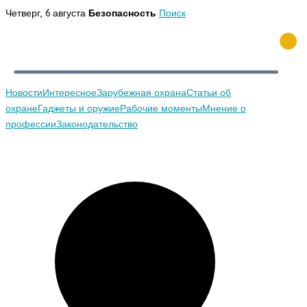
Перейти
Четверг, 6 августа
Безопасность
Поиск
к
содержимому
Новости
Интересное
Зарубежная охрана
Статьи об
охране
Гаджеты и оружие
Рабочие моменты
Мнение о
профессии
Законодательство