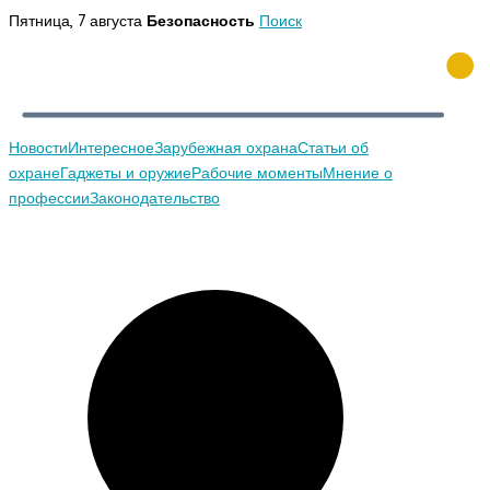
Перейти
Пятница, 7 августа
Безопасность
Поиск
к
содержимому
Новости
Интересное
Зарубежная охрана
Статьи об
охране
Гаджеты и оружие
Рабочие моменты
Мнение о
профессии
Законодательство