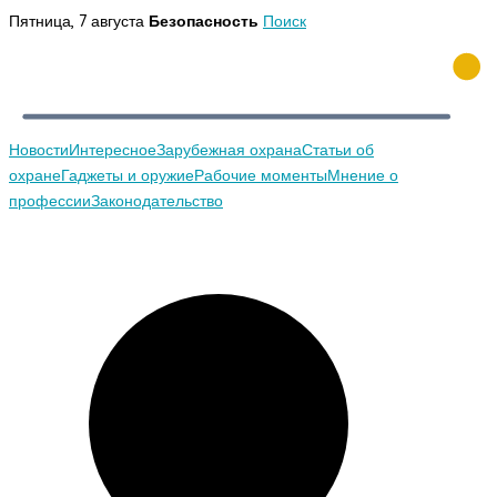
Перейти
Пятница, 7 августа
Безопасность
Поиск
к
содержимому
Новости
Интересное
Зарубежная охрана
Статьи об
охране
Гаджеты и оружие
Рабочие моменты
Мнение о
профессии
Законодательство