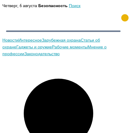
Перейти
Четверг, 6 августа
Безопасность
Поиск
к
содержимому
Новости
Интересное
Зарубежная охрана
Статьи об
охране
Гаджеты и оружие
Рабочие моменты
Мнение о
профессии
Законодательство