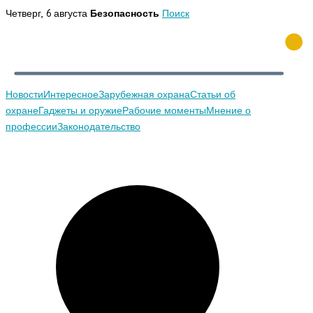
Перейти
Четверг, 6 августа
Безопасность
Поиск
к
содержимому
Новости
Интересное
Зарубежная охрана
Статьи об
охране
Гаджеты и оружие
Рабочие моменты
Мнение о
профессии
Законодательство