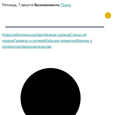
Перейти
Пятница, 7 августа
Безопасность
Поиск
к
содержимому
Новости
Интересное
Зарубежная охрана
Статьи об
охране
Гаджеты и оружие
Рабочие моменты
Мнение о
профессии
Законодательство