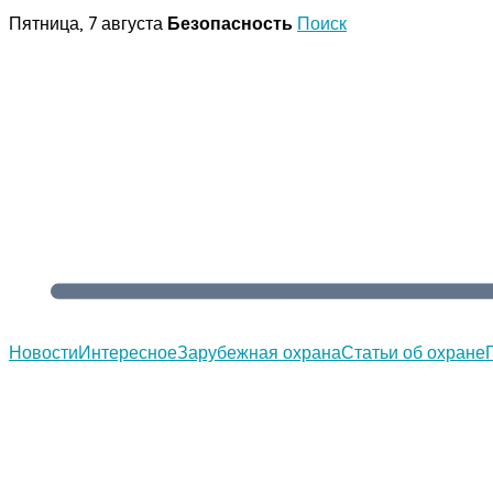
Перейти
Пятница, 7 августа
Безопасность
Поиск
к
содержимому
Новости
Интересное
Зарубежная охрана
Статьи об охране