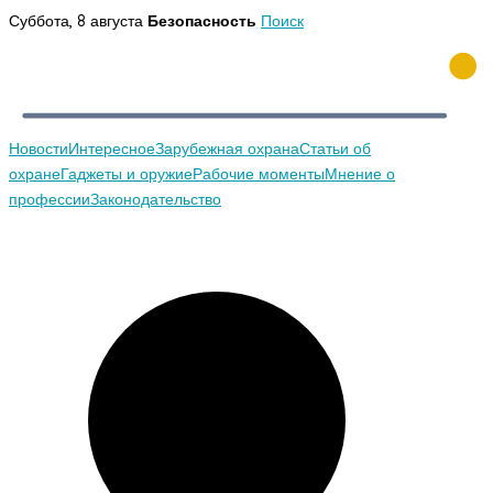
Перейти
Суббота, 8 августа
Безопасность
Поиск
к
содержимому
Новости
Интересное
Зарубежная охрана
Статьи об
охране
Гаджеты и оружие
Рабочие моменты
Мнение о
профессии
Законодательство