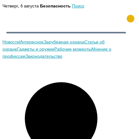
Перейти
Четверг, 6 августа
Безопасность
Поиск
к
содержимому
Новости
Интересное
Зарубежная охрана
Статьи об
охране
Гаджеты и оружие
Рабочие моменты
Мнение о
профессии
Законодательство