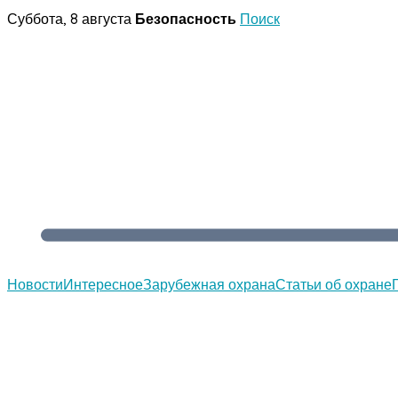
Перейти
Суббота, 8 августа
Безопасность
Поиск
к
содержимому
Новости
Интересное
Зарубежная охрана
Статьи об охране