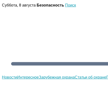
Перейти
Суббота, 8 августа
Безопасность
Поиск
к
содержимому
Новости
Интересное
Зарубежная охрана
Статьи об охране