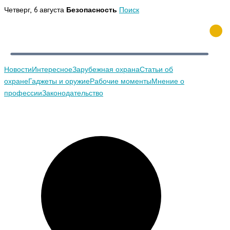
Перейти
Четверг, 6 августа
Безопасность
Поиск
к
содержимому
Новости
Интересное
Зарубежная охрана
Статьи об
охране
Гаджеты и оружие
Рабочие моменты
Мнение о
профессии
Законодательство