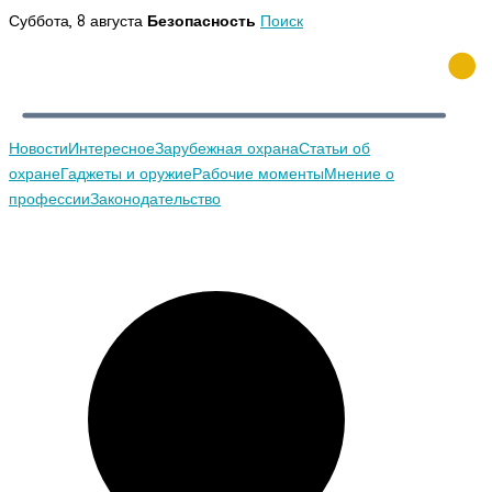
Перейти
Суббота, 8 августа
Безопасность
Поиск
к
содержимому
Новости
Интересное
Зарубежная охрана
Статьи об
охране
Гаджеты и оружие
Рабочие моменты
Мнение о
профессии
Законодательство