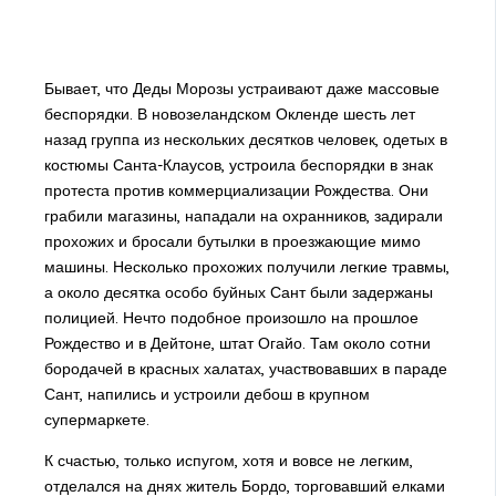
Бывает, что Деды Морозы устраивают даже массовые
беспорядки. В новозеландском Окленде шесть лет
назад группа из нескольких десятков человек, одетых в
костюмы Санта-Клаусов, устроила беспорядки в знак
протеста против коммерциализации Рождества. Они
грабили магазины, нападали на охранников, задирали
прохожих и бросали бутылки в проезжающие мимо
машины. Несколько прохожих получили легкие травмы,
а около десятка особо буйных Сант были задержаны
полицией. Нечто подобное произошло на прошлое
Рождество и в Дейтоне, штат Огайо. Там около сотни
бородачей в красных халатах, участвовавших в параде
Сант, напились и устроили дебош в крупном
супермаркете.
К счастью, только испугом, хотя и вовсе не легким,
отделался на днях житель Бордо, торговавший елками