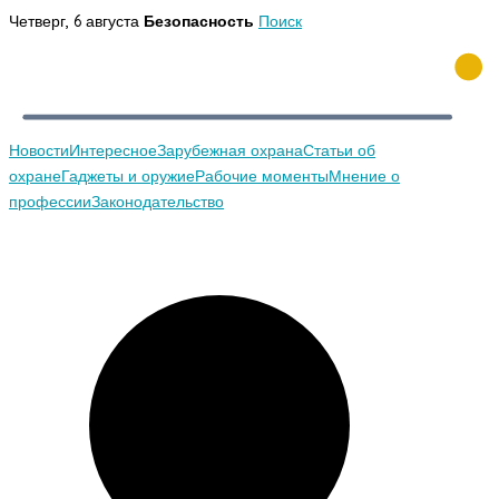
Перейти
Четверг, 6 августа
Безопасность
Поиск
к
содержимому
Новости
Интересное
Зарубежная охрана
Статьи об
охране
Гаджеты и оружие
Рабочие моменты
Мнение о
профессии
Законодательство