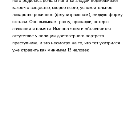
него родилась дочь. В напитки злодей подмешивает
какое-то вещество, скорее всего, успокоительное
лекарство рохипнол (флунитразепам), жидкую форму
экстази. Оно вызывает рвоту, припадки, потерю
сознания и памяти. Именно этим и объясняется
отсутствие у полиции достоверного портрета
преступника, и это несмотря на то, что тот ухитрился
уже отравить как минимум 13 человек.