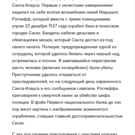
Санта-Клауса. Первым с нечистыми намерениями
нацепил на себя колпак волшебника некий Маршалл
Рэтлифф, который вместе с тремя помощниками
утром 23 декабря 1927 года ограбил банк в техасском
городке Сиско. Бандиты набили деньгами и
облигациями мешок, который Санта достал из-под
своего халата. Полиция, предупрежденная одной из
сотрудниц, которой удалось бежать через черный ход,
устремилась в погоню. В завязавшейся перестрелке
шесть человек (включая полицейских) были убиты.
Преступникам удалось оторваться от
преследователей, но на следующий день израненного
Санта-Клауса и его сообщников схватили. Рэтлиффа
приговорили к смертной казни за убийство шефа
полиции. В фойе Первого национального банка до сих
пор висит картина с изображением знаменитого
ограбления, ставшая главной достопримечательностью
Сиско.
С тех пор громкие преступления с участием «плохих