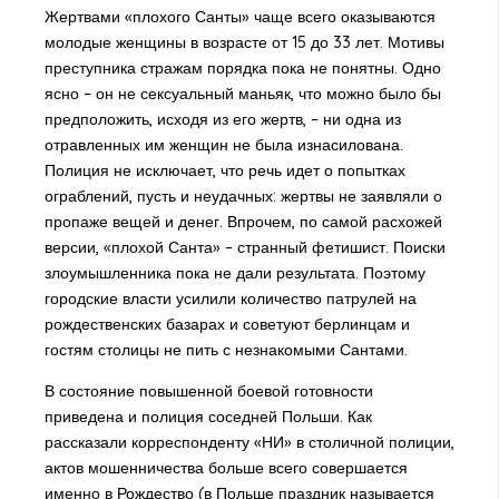
Жертвами «плохого Санты» чаще всего оказываются
молодые женщины в возрасте от 15 до 33 лет. Мотивы
преступника стражам порядка пока не понятны. Одно
ясно – он не сексуальный маньяк, что можно было бы
предположить, исходя из его жертв, – ни одна из
отравленных им женщин не была изнасилована.
Полиция не исключает, что речь идет о попытках
ограблений, пусть и неудачных: жертвы не заявляли о
пропаже вещей и денег. Впрочем, по самой расхожей
версии, «плохой Санта» – странный фетишист. Поиски
злоумышленника пока не дали результата. Поэтому
городские власти усилили количество патрулей на
рождественских базарах и советуют берлинцам и
гостям столицы не пить с незнакомыми Сантами.
В состояние повышенной боевой готовности
приведена и полиция соседней Польши. Как
рассказали корреспонденту «НИ» в столичной полиции,
актов мошенничества больше всего совершается
именно в Рождество (в Польше праздник называется