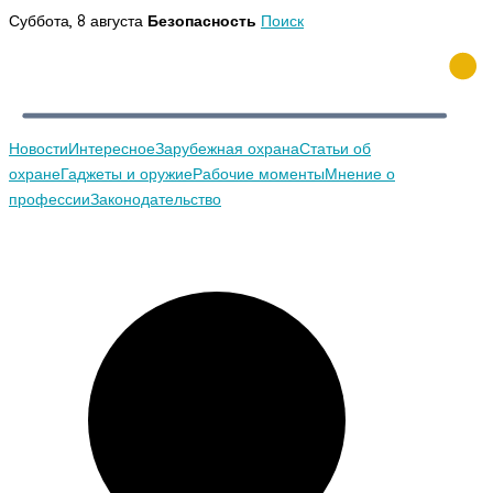
Перейти
Суббота, 8 августа
Безопасность
Поиск
к
содержимому
Новости
Интересное
Зарубежная охрана
Статьи об
охране
Гаджеты и оружие
Рабочие моменты
Мнение о
профессии
Законодательство