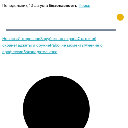
Перейти
Понедельник, 10 августа
Безопасность
Поиск
к
содержимому
Новости
Интересное
Зарубежная охрана
Статьи об
охране
Гаджеты и оружие
Рабочие моменты
Мнение о
профессии
Законодательство