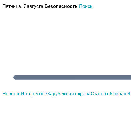
Перейти
Пятница, 7 августа
Безопасность
Поиск
к
содержимому
Новости
Интересное
Зарубежная охрана
Статьи об охране