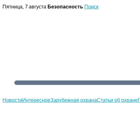
Перейти
Пятница, 7 августа
Безопасность
Поиск
к
содержимому
Новости
Интересное
Зарубежная охрана
Статьи об охране