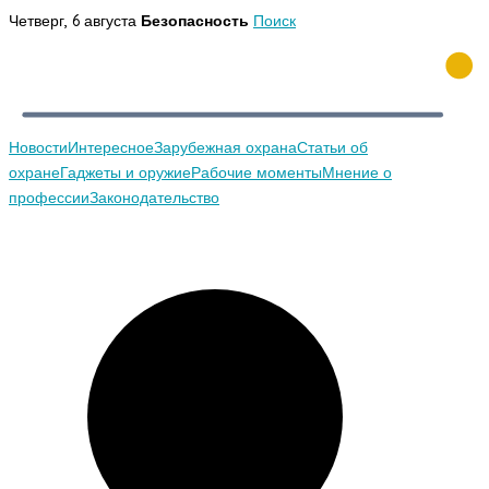
Перейти
Четверг, 6 августа
Безопасность
Поиск
к
содержимому
Новости
Интересное
Зарубежная охрана
Статьи об
охране
Гаджеты и оружие
Рабочие моменты
Мнение о
профессии
Законодательство