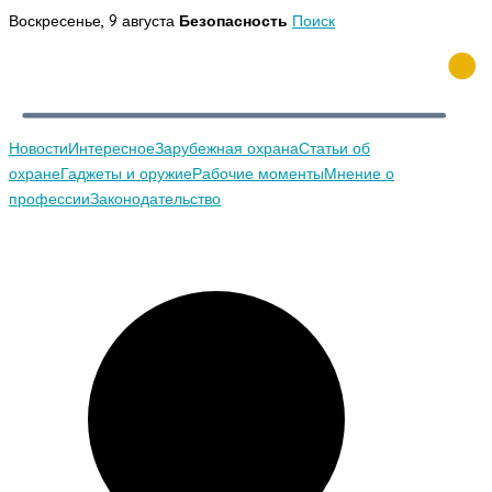
Перейти
Воскресенье, 9 августа
Безопасность
Поиск
к
содержимому
Новости
Интересное
Зарубежная охрана
Статьи об
охране
Гаджеты и оружие
Рабочие моменты
Мнение о
профессии
Законодательство