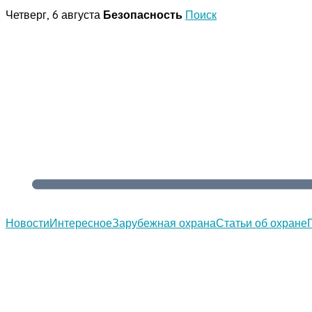
Перейти
Четверг, 6 августа
Безопасность
Поиск
к
содержимому
Новости
Интересное
Зарубежная охрана
Статьи об охране